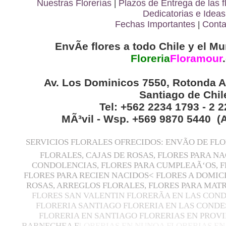
Nuestras Florerías
|
Plazos de Entrega de las
f
Dedicatorias e Ideas
Fechas Importantes
|
Conta
EnvÃ­e flores a todo Chile y el Mu
Floreria
Floramour
.
Av. Los Dominicos 7550, Rotonda A
Santiago de Chil
Tel: +562 2234 1793 - 2 
MÃ³vil - Wsp. +569 9870 5440 (
SERVICIOS FLORALES OFRECIDOS: ENVÃO DE FL
FLORALES, CAJAS DE ROSAS, FLORES PARA N
CONDOLENCIAS, FLORES PARA CUMPLEAÃ‘OS, F
FLORES PARA RECIEN NACIDOS< FLORES A DOMIC
ROSAS, ARREGLOS FLORALES, FLORES PARA MA
FLORES SAN VALENTIN FLORERÃ­A EN LAS CON
FLORERIA SANTIAGO FLORERIA EN LAS CONDE
FLORERIA EN SANTIAGO FLORERIAS EN PROVI
BARNECHEA F
LORERIAS EN NUNOA FLORERIAS EN