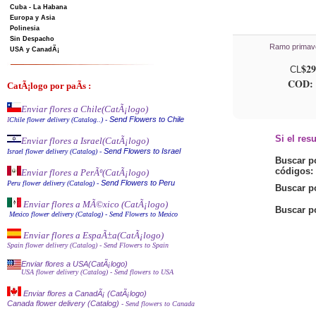
Cuba - La Habana
Europa y Asia
Polinesia
Sin Despacho
Ramo primave
USA y CanadÃ¡
$29
CL
COD: 
CatÃ¡logo por paÃ­s :
Enviar flores a Chile
(CatÃ¡logo)
Send Flowers to Chile
I
Chile flower delivery (Catalog..)
-
Si el res
Enviar flores a Israel
(CatÃ¡logo)
Send Flowers to Israel
Israel flower delivery (Catalog)
-
Buscar po
códigos:
Enviar flores a PerÃº
(CatÃ¡logo)
Send Flowers to Peru
Peru flower delivery (Catalo
g
)
-
Buscar po
Enviar flores a MÃ©xico (CatÃ¡log
o)
Buscar p
Mexico flower delivery (Catalog)
- Send Flowers to Mexico
Enviar flores a EspaÃ±a
(CatÃ¡logo)
Spain flower delivery (Catalog)
- Send Flowers to Spain
Enviar flores a USA(CatÃ¡logo)
USA flower delivery (Catalog)
- Send flowers to USA
Enviar flores a CanadÃ¡ (CatÃ¡logo)
Canada flower delivery (Catalog)
- Send flowers to Canada