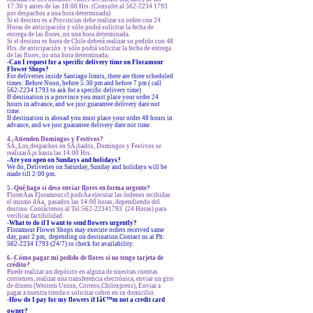
17:30 y antes de las 18:00 Hrs. (Consulte al 562-2234 1793
por despachos a una hora determinada)
Si el destino es a Provincias debe realizar su orden con 24
Horas de anticipación y sólo podrá solicitar la fecha de
entrega de las flores, no una hora determinada.
Si el destino es fuera de Chile deberá realizar su pedido con 48
Hrs. de anticipación. y sólo podrá solicitar la fecha de entrega
de las flores, no una hora determinada.
-Can I request for a specific delivery time on Floramour
Flower Shops?
For deliveries inside Santiago limits, there are three scheduled
times: Before Noon, before 5:30 pm and before 7 pm ( call
562-2234 1793 to ask for a specific delivery time)
If destination is a province you must place your order 24
hours in advance, and we just guarantee delivery date not
time.
If destination is abroad you must place your order 48 hours in
advance, and we just guarantee delivery date not time.
4.-Atienden Domingos y Festivos?
SÃ­, Los despachos en SÃ¡bados, Domingos y Festivos se
realizarÃ¡n hasta las 14:00 Hrs.
-Are you open on Sundays and holidays?
We do, Deliveries on Saturday, Sunday and holidays will be
made till 2:00 pm.
5.-Qué hago si deso enviar flores en forma urgente?
FlorerÃ­as Floramour.cl podrÃ­a ejecutar las órdenes recibidas
el mismo dÃ­a, pasados las 14:00 horas, dependiendo del
destino. Contáctenos al Tel:562-22341793 (24 Horas) para
verificar factibilidad.
-What to do if I want to send flowers urgently?
Floramour Flower Shops may execute orders received same
day, past 2 pm, depending on destination.Contact us at Ph:
562-2234 1793 (24/7) to check for availability.
6.-Cómo pagar mi pedido de flores si no tengo tarjeta de
crédito?
Puede realizar un depósito en alguna de nuestras cuentas
corrientes, realizar una transferencia electrónica, enviar un giro
de dinero (Western Union, Correos,Chilexpress), Enviar a
pagar a nuestra tienda o solicitar cobro en su domicilio.
-How do I pay for my flowers if Iâ€™m not a credit card
owner?