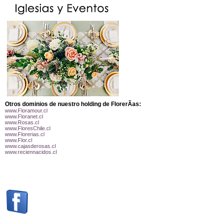
Otros dominios de nuestro holding de FlorerÃ­as:
www.Floramour.cl
www.Floranet.cl
www.Rosas.cl
www.FloresChile.cl
www.Florerias.cl
www.Flor.cl
www.cajasderosas.cl
www.reciennacidos.cl