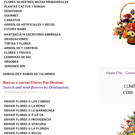
FLORES SILVESTRES MIXTAS PRIMAVERALES
PLANTAS CACTUS Y BONSAI
DESAYUNOS
GOURMET
CANASTOS
ARREGLOS ARTIFICIALES Y SECOS
FUTURA MAMÃ
MANTENCIÃ“N ESCRITORIO EMPRESAS
GRADUACIONES
TORTAS Y FLORES
ARREGLOS Y CENTROS
FLORES Y FRUTAS
LAMPARAS DE SAL
ORGONES
JARDINES ZEN
Hippie Chic - Canas
ARREGLOS Y RAMOS DE TULIPANES
.
Buscar y enviar Flores Por Destino:
$45
CL
Search and send flowers by Destination:
COD: 
ENVIAR FLORES A LAS CONDES
ENVIAR FLORES A LA REINA
ENVIAR FLORES A LO BARNECHEA
ENVIAR FLORES A Ã‘UÃ‘OA
ENVIAR FLORES A PROVIDENCIA
ENVIAR FLORES A VITACURA
ENVIAR FLORES A LA FLORIDA
ENVIAR FLORES A MACUL