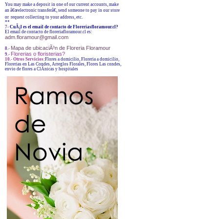
You may make a deposit in one of our current accounts, make
an â€œelectronic transferâ€, send someone to pay in our store
or request collecting to your address, etc.
**
7-
CuÃ¡l es el email de contacto de Floreriasfloramour.cl?
El email de contacto de floreriafloramour.cl es:
adm.floramour@gmail.com
Mapa de ubicaciÃ³n de Floreria Floramour
8.-
Florerias o floristerias?
9.-
10.- Otros Servicios:
Flores a domicilio, Floreria a domicilio,
Florerias en Las Condes, Arreglos Florales, Flores Las condes,
envio de flores a ClÃ­nicas y hospitales