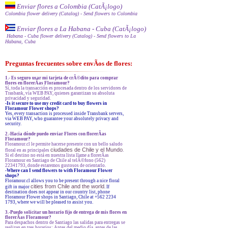
Enviar flores a Colombia (CatÃ¡logo)
Colombia flower delivery (Catalog)
- Send flowers to Colombia
Enviar flores a La Habana - Cuba (CatÃ¡logo)
Habana - Cuba flower delivery (Catalog)
- Send flowers to La
Habana, Cuba
Preguntas frecuentes sobre envÃ­os de flores:
1.- Es seguro usar mi tarjeta de crÃ©dito para comprar
flores en florerÃ­as Floramour?
Sí, toda la transacción es procesada dentro de los servidores de
Trasbank, vía WEB PAY, quienes garantizan su absoluta
privacidad y seguridad.
-Is it secure to use my credit card to buy flowers in
Floramour Flower shops?
Yes, every transaction is processed inside Transbank servers,
via WEB PAY, who guarantee your absolutely privacy and
security.
2.-Hacia dónde puedo enviar Flores con florerÃ­as
Floramour?
Floramour.cl le permite hacerse presente con un bello saludo
ciudades de Chile y el Mundo
floral en as principales
.
Si el destino no está en nuestra lista llame a florerÃ­as
Floramour en Santiago de Chile al telÃ©fono (562)
22341793, donde estaremos gustosos de orientarlo.
-
Where can I send flowers to with Floramour Flower
shops?
Floramour.cl allows you to be present through a nice floral
cities from Chile and the world
gift in major
. If
destination does not appear in our country list, phone
Floramour Flower shops in Santiago, Chile at +562 2234
1793, where we will be pleased to assist you.
3.-Puedo solicitar un horario fijo de entrega de mis flores en
florerÃ­as Floramour?
Para despachos dentro de Santiago las salidas para entregas se
realizan en tres horarios: Antes del medio día, antes de las