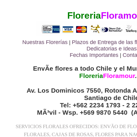
Floreria
Floramo
Nuestras Florerías
|
Plazos de Entrega de las
f
Dedicatorias e Ideas
Fechas Importantes
|
Conta
EnvÃ­e flores a todo Chile y el Mu
Floreria
Floramour
.
Av. Los Dominicos 7550, Rotonda A
Santiago de Chil
Tel: +562 2234 1793 - 2 
MÃ³vil - Wsp. +569 9870 5440 (
SERVICIOS FLORALES OFRECIDOS: ENVÃO DE FL
FLORALES, CAJAS DE ROSAS, FLORES PARA N