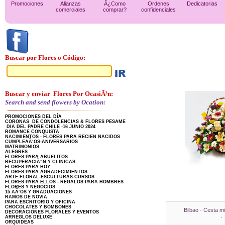
Promociones
Alianzas
Â¿Como
Ordenes
Dedicatorias
comerciales
comprar?
confidenciales
Buscar por Flores o Código:
Buscar y enviar Flores Por OcasiÃ³n:
Search and send flowers by Ocation:
PROMOCIONES DEL DÍA
CORONAS DE CONDOLENCIAS & FLORES PESAME
DIA DEL PADRE CHILE -16 JUNIO 2024
ROMANCE CONQUISTA
NACIMIENTOS - FLORES PARA RECIEN NACIDOS
CUMPLEAÃ‘OS-ANIVERSARIOS
MATRIMONIOS
ALEGRES
FLORES PARA ABUELITOS
RECUPERACIÃ“N Y CLINICAS
FLORES PARA HOY
FLORES PARA AGRADECIMIENTOS
ARTE FLORAL-ESCULTURAS-CURSOS
FLORES PARA ELLOS - REGALOS PARA HOMBRES
FLORES Y NEGOCIOS
15 AÃ‘OS Y GRADUACIONES
RAMOS DE NOVIA
PARA ESCRITORIO Y OFICINA
CHOCOLATES Y BOMBONES
Bilbao - Cesta m
DECORACIONES FLORALES Y EVENTOS
.
ARREGLOS DELUXE
ORQUIDEAS