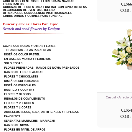
ARREGLOS Y CENTROS DE FLORES PARA NAVIDAD
$66
CL
ESPONTANEOS
CORONAS DE FLORES PARA FUNERAL CON CINTA IMPRESA
COD: 
DECORACION DE EVENTOS E IGLESIA
OFRENDAS DE CONDOLENCIA INSTITUCIONALES
CUBRE URNAS Y COJINES PARA FUNERAL
Buscar y enviar Flores Por Tipo:
Search and send flowers by Design:
CAJAS CON ROSAS Y OTRAS FLORES
TILLANDSIAS - PLANTAS AEREAS
DISEÃ‘OS COLOR PASTEL
EN BASE DE VIDRIO Y FLOREROS
SOLO ROSAS
FLORES PRENSADAS - RAMOS DE NOVIA PRENSADOS
RAMOS DE FLORES ATADAS
FLORES Y CHOCOLATES
DISEÃ‘OS SOFISTICADOS
DISEÃ‘OS ESPECIALES
RUSTICO Y COUNTRY
FLORES Y GLOBOS
Casual - Arreglo d
REGALOS DE COMPLEMENTO
.
FLORES Y PELUCHES
FLORES Y LICORES
$54
CL
ARREGLOS SECOS, SEDA, ARTIFICIALES Y REPLICAS
COD: 
FAVORITOS
SERENATAS MARIACHIS - MARIACHI
RAMOS DE NOVIA
FLORES EN PAPEL DE ARROZ