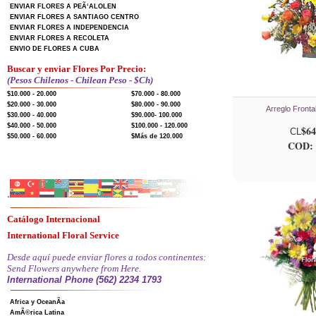
ENVIAR FLORES A PEÃ‘ALOLEN
ENVIAR FLORES A SANTIAGO CENTRO
ENVIAR FLORES A INDEPENDENCIA
ENVIAR FLORES A RECOLETA
ENVIO DE FLORES A CUBA
Buscar y enviar Flores Por Precio:
(Pesos Chilenos - Chilean Peso - $Ch)
$10.000 - 20.000
$70.000 - 80.000
$20.000 - 30.000
$80.000 - 90.000
Arreglo Fronta
$30.000 - 40.000
$90.000- 100.000
$40.000 - 50.000
$100.000 - 120.000
$64
CL
$50.000 - 60.000
$Más de 120.000
COD: 
.
Catálogo Internacional
International Floral Service
Desde aquí puede enviar flores a todos continentes:
Send Flowers anywhere from Here.
International Phone (562) 2234 1793
Africa y OceanÃ­a
AmÃ©rica Latina