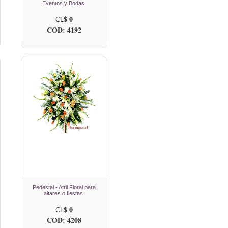
Eventos y Bodas.
$ 0
CL
COD: 4192
Pedestal - Atril Floral para
altares o fiestas.
$ 0
CL
COD: 4208