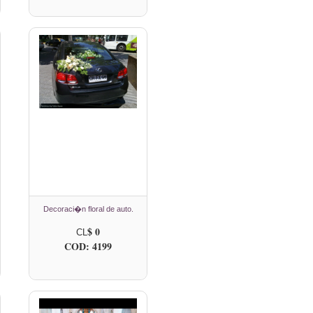
Decoraci�n floral de auto.
$ 0
CL
COD: 4199