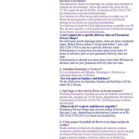
florerías Floramour?
Para despachos dentro de Santiago las salidas para entregas se
realizan en tres horarios: Antes del medio día, antes de las
17:30 y antes de las 18:00 Hrs. (Consulte al 562-2234 1793
por despachos a una hora determinada)
Si el destino es a Provincias debe realizar su orden con 24
Horas de anticipación y sólo podrá solicitar la fecha de
entrega de las flores, no una hora determinada.
Si el destino es fuera de Chile deberá realizar su pedido con 48
Hrs. de anticipación. y sólo podrá solicitar la fecha de entrega
de las flores, no una hora determinada.
-Can I request for a specific delivery time on Floramour
Flower Shops?
For deliveries inside Santiago limits, there are three scheduled
times: Before Noon, before 5:30 pm and before 7 pm ( call
562-2234 1793 to ask for a specific delivery time)
If destination is a province you must place your order 24
hours in advance, and we just guarantee delivery date not
time.
If destination is abroad you must place your order 48 hours in
advance, and we just guarantee delivery date not time.
4.-Atienden Domingos y Festivos?
Sí, Los despachos en Sábados, Domingos y Festivos se
realizarán hasta las 14:00 Hrs.
-Are you open on Sundays and holidays?
We do, Deliveries on Saturday, Sunday and holidays will be
made till 2:00 pm.
5.-Qué hago si deso enviar flores en forma urgente?
Florerías Floramour.cl podría ejecutar las órdenes recibidas el
mismo día, pasados las 14:00 horas, dependiendo del destino.
Contáctenos al Tel:562-22341793 (24 Horas) para verificar
factibilidad.
-What to do if I want to send flowers urgently?
Floramour Flower Shops may execute orders received same
day, past 2 pm, depending on destination.Contact us at Ph:
562-2234 1793 (24/7) to check for availability.
6.-Cómo pagar mi pedido de flores si no tengo tarjeta de
crédito?
Puede realizar un depósito en alguna de nuestras cuentas
corrientes, realizar una transferencia electrónica, enviar un giro
de dinero (Western Union, Correos,Chilexpress), Enviar a
pagar a nuestra tienda o solicitar cobro en su domicilio.