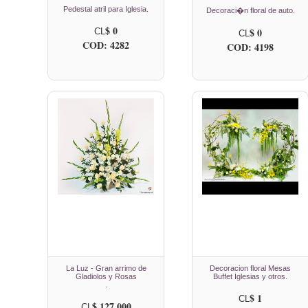
Pedestal atril para Iglesia.
Decoraci�n floral de auto.
$ 0
$ 0
CL
CL
COD: 4282
COD: 4198
La Luz - Gran arrimo de
Decoracion floral Mesas
Gladiolos y Rosas
Buffet Iglesias y otros.
.
$ 1
CL
$ 127.000
CL