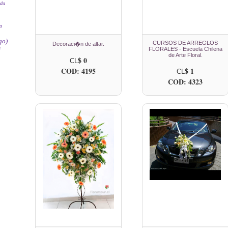
ada
a
go)
CURSOS DE ARREGLOS
Decoraci�n de altar.
a
FLORALES - Escuela Chilena
de Arte Floral.
$ 0
CL
COD: 4195
$ 1
CL
COD: 4323