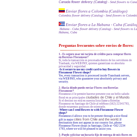
Canada flower delivery (Catalog)
- Send flowers to Can
Enviar flores a Colombia (Catálogo)
Colombia flower delivery (Catalog)
- Send flowers to Colombi
Enviar flores a La Habana - Cuba (Catálo
Habana - Cuba flower delivery (Catalog)
- Send flowers to L
Habana, Cuba
Preguntas frecuentes sobre envíos de flores:
1.- Es seguro usar mi tarjeta de crédito para comprar flores
en florerías Floramour?
Sí, toda la transacción es procesada dentro de los servidores de
Trasbank, vía WEB PAY, quienes garantizan su absoluta
privacidad y seguridad.
-Is it secure to use my credit card to buy flowers in
Floramour Flower shops?
Yes, every transaction is processed inside Transbank servers,
via WEB PAY, who guarantee your absolutely privacy and
security.
2.-Hacia dónde puedo enviar Flores con florerías
Floramour?
Floramour.cl le permite hacerse presente con un bello saludo
ciudades de Chile y el Mundo
floral en as principales
.
Si el destino no está en nuestra lista llame a florerías
Floramour en Santiago de Chile al teléfono (562) 22341793,
donde estaremos gustosos de orientarlo.
-
Where can I send flowers to with Floramour Flower
shops?
Floramour.cl allows you to be present through a nice floral
cities from Chile and the world
gift in major
. If
destination does not appear in our country list, phone
Floramour Flower shops in Santiago, Chile at +562 2234
1793, where we will be pleased to assist you.
3.-Puedo solicitar un horario fijo de entrega de mis flores en