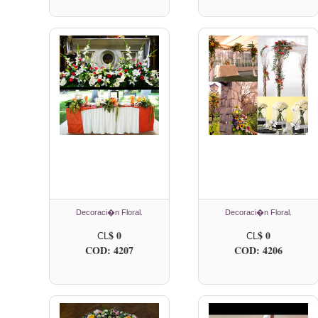
Decoraci�n Floral.
Decoraci�n Floral.
$ 0
$ 0
CL
CL
COD: 4207
COD: 4206