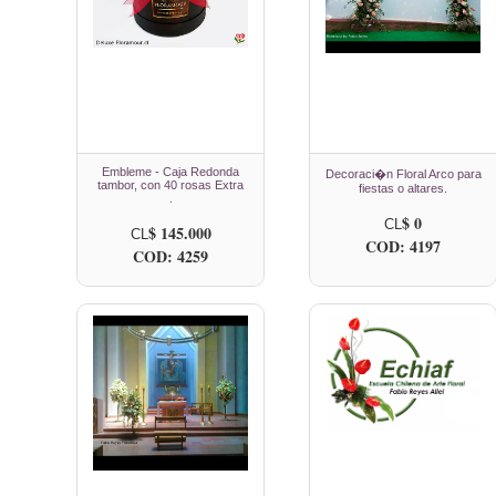
Embleme - Caja Redonda
Decoraci�n Floral Arco para
tambor, con 40 rosas Extra
fiestas o altares.
.
$ 0
CL
$ 145.000
CL
COD: 4197
COD: 4259