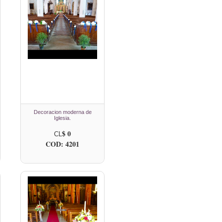
Decoracion moderna de
Iglesia.
$ 0
CL
COD: 4201