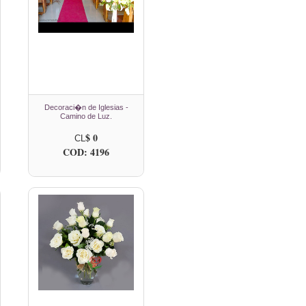
Decoraci�n de Iglesias -
Camino de Luz.
$ 0
CL
COD: 4196