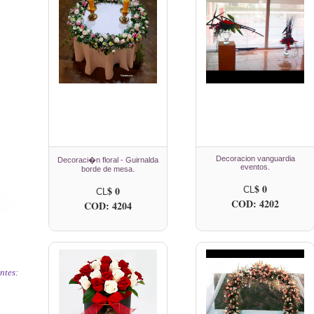
Decoracion vanguardia
Decoraci�n floral - Guirnalda
eventos.
borde de mesa.
$ 0
$ 0
CL
CL
COD: 4202
COD: 4204
ntes: