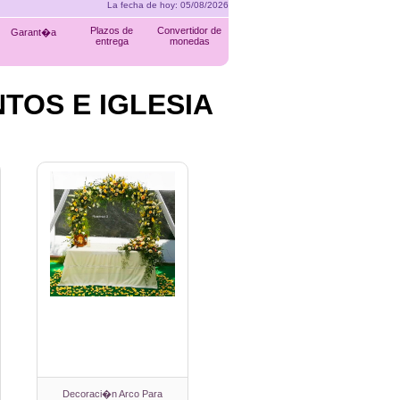
La fecha de hoy: 05/08/2
Plazos de
Convertidor de
Garant�a
entrega
monedas
TOS E IGLESIA
Decoraci�n Arco Para