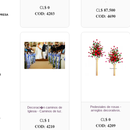
.
$ 0
CL
$ 87.500
CL
COD: 4203
COD: 4690
PRESA
S
Pedestales de rosas -
Decoraci�n caminos de
arreglos decorativos.
Iglesia - Caminos de luz.
$ 0
S
$ 1
CL
CL
COD: 4209
COD: 4210