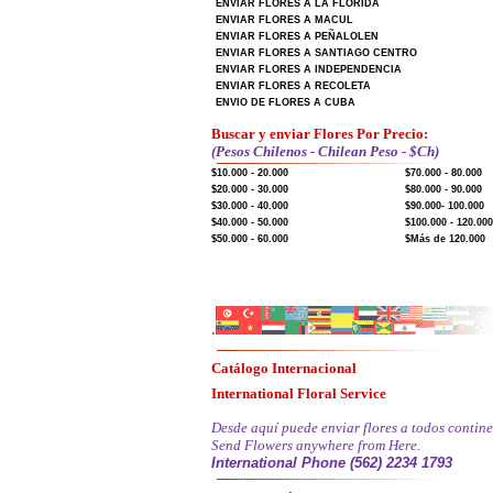
ENVIAR FLORES A LA FLORIDA
ENVIAR FLORES A MACUL
ENVIAR FLORES A PEÑALOLEN
ENVIAR FLORES A SANTIAGO CENTRO
ENVIAR FLORES A INDEPENDENCIA
ENVIAR FLORES A RECOLETA
ENVIO DE FLORES A CUBA
Buscar y enviar Flores Por Precio:
(Pesos Chilenos - Chilean Peso - $Ch)
$10.000 - 20.000
$70.000 - 80.000
$20.000 - 30.000
$80.000 - 90.000
$30.000 - 40.000
$90.000- 100.000
$40.000 - 50.000
$100.000 - 120.000
$50.000 - 60.000
$Más de 120.000
.
Catálogo Internacional
International Floral Service
Desde aquí puede enviar flores a todos contine
Send Flowers anywhere from Here.
International Phone (562) 2234 1793