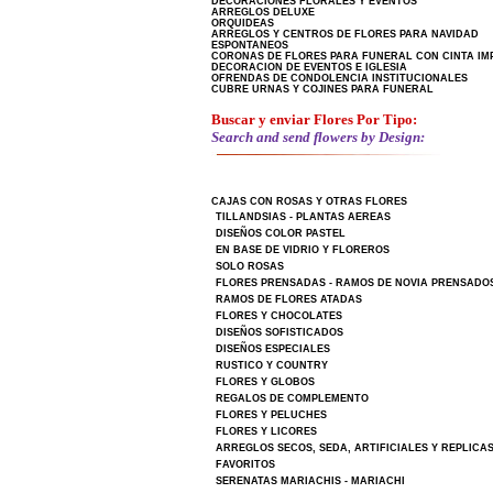
DECORACIONES FLORALES Y EVENTOS
ARREGLOS DELUXE
ORQUIDEAS
ARREGLOS Y CENTROS DE FLORES PARA NAVIDAD
ESPONTANEOS
CORONAS DE FLORES PARA FUNERAL CON CINTA IM
DECORACION DE EVENTOS E IGLESIA
OFRENDAS DE CONDOLENCIA INSTITUCIONALES
CUBRE URNAS Y COJINES PARA FUNERAL
Buscar y enviar Flores Por Tipo:
Search and send flowers by Design:
CAJAS CON ROSAS Y OTRAS FLORES
TILLANDSIAS - PLANTAS AEREAS
DISEÑOS COLOR PASTEL
EN BASE DE VIDRIO Y FLOREROS
SOLO ROSAS
FLORES PRENSADAS - RAMOS DE NOVIA PRENSADO
RAMOS DE FLORES ATADAS
FLORES Y CHOCOLATES
DISEÑOS SOFISTICADOS
DISEÑOS ESPECIALES
RUSTICO Y COUNTRY
FLORES Y GLOBOS
REGALOS DE COMPLEMENTO
FLORES Y PELUCHES
FLORES Y LICORES
ARREGLOS SECOS, SEDA, ARTIFICIALES Y REPLICA
FAVORITOS
SERENATAS MARIACHIS - MARIACHI