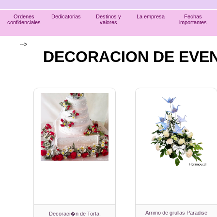
Ordenes
Dedicatorias
Destinos y
La empresa
Fechas
confidenciales
valores
importantes
-->
DECORACION DE EVEN
Arrimo de grullas Paradise
Decoraci�n de Torta.