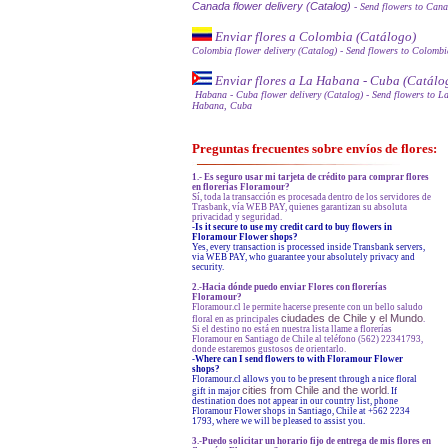
Canada flower delivery (Catalog)
- Send flowers to Can
Enviar flores a Colombia (Catálogo)
Colombia flower delivery (Catalog)
- Send flowers to Colombi
Enviar flores a La Habana - Cuba (Catálo
Habana - Cuba flower delivery (Catalog)
- Send flowers to L
Habana, Cuba
Preguntas frecuentes sobre envíos de flores:
1.- Es seguro usar mi tarjeta de crédito para comprar flores
en florerías Floramour?
Sí, toda la transacción es procesada dentro de los servidores de
Trasbank, vía WEB PAY, quienes garantizan su absoluta
privacidad y seguridad.
-Is it secure to use my credit card to buy flowers in
Floramour Flower shops?
Yes, every transaction is processed inside Transbank servers,
via WEB PAY, who guarantee your absolutely privacy and
security.
2.-Hacia dónde puedo enviar Flores con florerías
Floramour?
Floramour.cl le permite hacerse presente con un bello saludo
ciudades de Chile y el Mundo
floral en as principales
.
Si el destino no está en nuestra lista llame a florerías
Floramour en Santiago de Chile al teléfono (562) 22341793,
donde estaremos gustosos de orientarlo.
-
Where can I send flowers to with Floramour Flower
shops?
Floramour.cl allows you to be present through a nice floral
cities from Chile and the world
gift in major
. If
destination does not appear in our country list, phone
Floramour Flower shops in Santiago, Chile at +562 2234
1793, where we will be pleased to assist you.
3.-Puedo solicitar un horario fijo de entrega de mis flores en