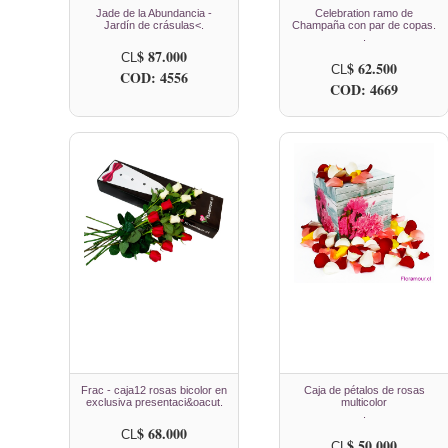
Jade de la Abundancia -
Celebration ramo de
Jardín de crásulas<.
Champaña con par de copas.
.
$ 87.000
CL
$ 62.500
CL
COD: 4556
COD: 4669
Frac - caja12 rosas bicolor en
Caja de pétalos de rosas
exclusiva presentaci&oacut.
multicolor
.
$ 68.000
CL
$ 50.000
CL