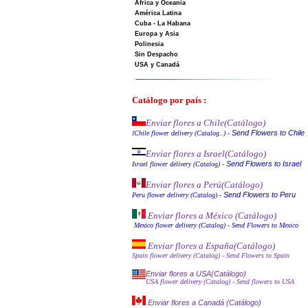
Africa y Oceanía
América Latina
Cuba - La Habana
Europa y Asia
Polinesia
Sin Despacho
USA y Canadá
Catálogo por país :
Enviar flores a Chile
(Catálogo)
Send Flowers to Chile
I
Chile flower delivery (Catalog..)
-
Enviar flores a Israel
(Catálogo)
Send Flowers to Israel
Israel flower delivery (Catalog)
-
Enviar flores a Perú
(Catálogo)
Send Flowers to Peru
Peru flower delivery (Catalo
g
)
-
Enviar flores a México (Catálog
o)
Mexico flower delivery (Catalog)
- Send Flowers to Mexico
Enviar flores a España
(Catálogo)
Spain flower delivery (Catalog)
- Send Flowers to Spain
Enviar flores a USA(Catálogo)
USA flower delivery (Catalog)
- Send flowers to USA
Enviar flores a Canadá (Catálogo)