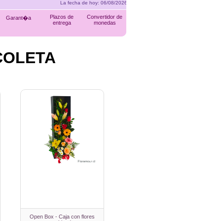
La fecha de hoy: 06/08/
Plazos de
Convertidor de
Garant�a
entrega
monedas
COLETA
Open Box - Caja con flores