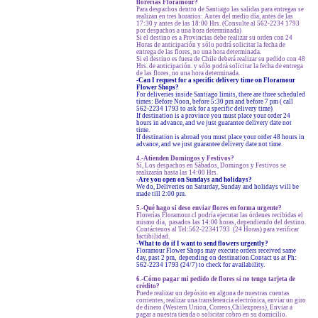
florerías Floramour?
Para despachos dentro de Santiago las salidas para entregas se
realizan en tres horarios: Antes del medio día, antes de las
17:30 y antes de las 18:00 Hrs. (Consulte al 562-2234 1793
por despachos a una hora determinada)
Si el destino es a Provincias debe realizar su orden con 24
Horas de anticipación y sólo podrá solicitar la fecha de
entrega de las flores, no una hora determinada.
Si el destino es fuera de Chile deberá realizar su pedido con 48
Hrs. de anticipación. y sólo podrá solicitar la fecha de entrega
de las flores, no una hora determinada.
-Can I request for a specific delivery time on Floramour
Flower Shops?
For deliveries inside Santiago limits, there are three scheduled
times: Before Noon, before 5:30 pm and before 7 pm ( call
562-2234 1793 to ask for a specific delivery time)
If destination is a province you must place your order 24
hours in advance, and we just guarantee delivery date not
time.
If destination is abroad you must place your order 48 hours in
advance, and we just guarantee delivery date not time.
4.-Atienden Domingos y Festivos?
Sí, Los despachos en Sábados, Domingos y Festivos se
realizarán hasta las 14:00 Hrs.
-Are you open on Sundays and holidays?
We do, Deliveries on Saturday, Sunday and holidays will be
made till 2:00 pm.
5.-Qué hago si deso enviar flores en forma urgente?
Florerías Floramour.cl podría ejecutar las órdenes recibidas el
mismo día, pasados las 14:00 horas, dependiendo del destino.
Contáctenos al Tel:562-22341793 (24 Horas) para verificar
factibilidad.
-What to do if I want to send flowers urgently?
Floramour Flower Shops may execute orders received same
day, past 2 pm, depending on destination.Contact us at Ph:
562-2234 1793 (24/7) to check for availability.
6.-Cómo pagar mi pedido de flores si no tengo tarjeta de
crédito?
Puede realizar un depósito en alguna de nuestras cuentas
corrientes, realizar una transferencia electrónica, enviar un giro
de dinero (Western Union, Correos,Chilexpress), Enviar a
pagar a nuestra tienda o solicitar cobro en su domicilio.