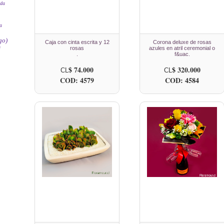
ada
a
go)
Caja con cinta escrita y 12
Corona deluxe de rosas
a
rosas
azules en atril ceremonial o
.
f&uac.
$ 74.000
$ 320.000
CL
CL
COD: 4579
COD: 4584