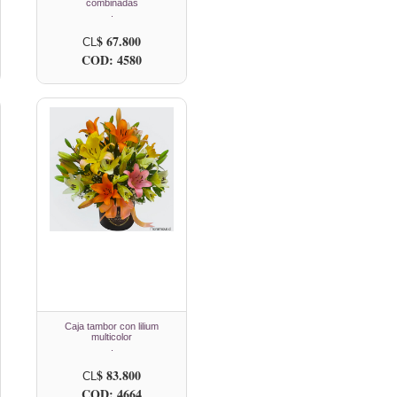
combinadas
.
$ 67.800
CL
COD: 4580
Caja tambor con lilium
multicolor
.
$ 83.800
CL
COD: 4664