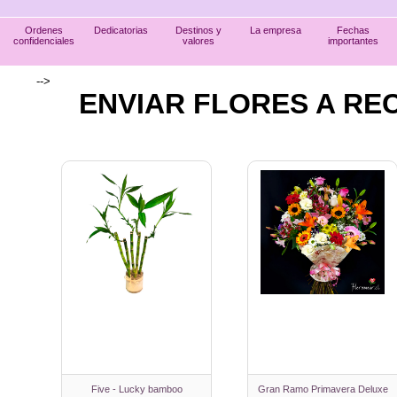
Ordenes
Dedicatorias
Destinos y
La empresa
Fechas
confidenciales
valores
importantes
-->
ENVIAR FLORES A RE
Five - Lucky bamboo
Gran Ramo Primavera Deluxe