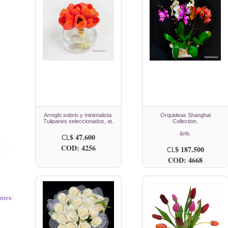
Arreglo sobrio y minimalista.
Orquideas Shanghai
Tulipanes seleccionados, at.
Collection.
&nb.
$ 47.600
CL
COD: 4256
$ 187.500
CL
COD: 4668
ntes: