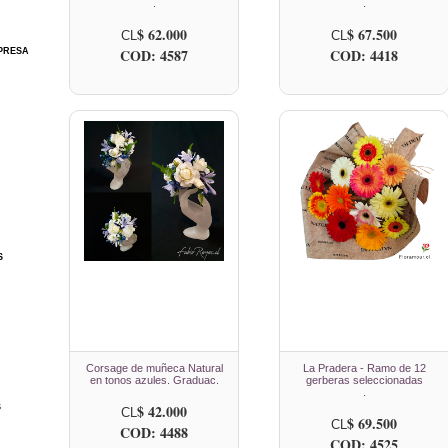
.
.
$ 62.000
$ 67.500
CL
CL
COD: 4587
COD: 4418
PRESA
S
Corsage de muñeca Natural
La Pradera - Ramo de 12
en tonos azules. Graduac.
gerberas seleccionadas
.
$ 42.000
S
CL
$ 69.500
CL
COD: 4488
COD: 4525