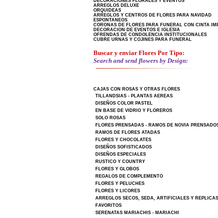
DECORACIONES FLORALES Y EVENTOS
ARREGLOS DELUXE
ORQUIDEAS
ARREGLOS Y CENTROS DE FLORES PARA NAVIDAD
ESPONTANEOS
CORONAS DE FLORES PARA FUNERAL CON CINTA IM
DECORACION DE EVENTOS E IGLESIA
OFRENDAS DE CONDOLENCIA INSTITUCIONALES
CUBRE URNAS Y COJINES PARA FUNERAL
Buscar y enviar Flores Por Tipo:
Search and send flowers by Design:
CAJAS CON ROSAS Y OTRAS FLORES
TILLANDSIAS - PLANTAS AEREAS
DISEÑOS COLOR PASTEL
EN BASE DE VIDRIO Y FLOREROS
SOLO ROSAS
FLORES PRENSADAS - RAMOS DE NOVIA PRENSADO
RAMOS DE FLORES ATADAS
FLORES Y CHOCOLATES
DISEÑOS SOFISTICADOS
DISEÑOS ESPECIALES
RUSTICO Y COUNTRY
FLORES Y GLOBOS
REGALOS DE COMPLEMENTO
FLORES Y PELUCHES
FLORES Y LICORES
ARREGLOS SECOS, SEDA, ARTIFICIALES Y REPLICA
FAVORITOS
SERENATAS MARIACHIS - MARIACHI