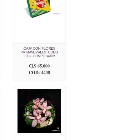
CAJA CON FLORES
PRIMAVERALES CUBO
FELIZ CUMPLEA&Nti.
$ 65.000
CL
COD: 4438