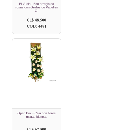
El Vuelo - Eco arreglo de
rosas con Grullas de Papel en
O.
$ 48.500
CL
COD: 4481
Open Box - Caja con flores
mixtas blancas
.
$ 62.500
CL