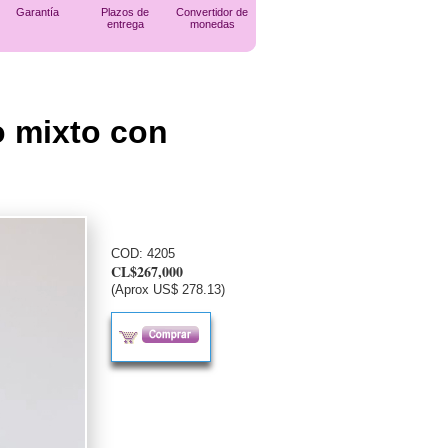
Garantía
Plazos de
Convertidor de
entrega
monedas
o mixto con
COD:
4205
CL$267,000
(Aprox US$ 278.13)