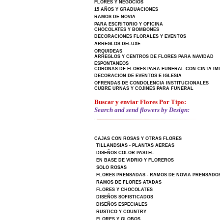
FLORES Y NEGOCIOS
15 AÑOS Y GRADUACIONES
RAMOS DE NOVIA
PARA ESCRITORIO Y OFICINA
CHOCOLATES Y BOMBONES
DECORACIONES FLORALES Y EVENTOS
ARREGLOS DELUXE
ORQUIDEAS
ARREGLOS Y CENTROS DE FLORES PARA NAVIDAD
ESPONTANEOS
CORONAS DE FLORES PARA FUNERAL CON CINTA IM
DECORACION DE EVENTOS E IGLESIA
OFRENDAS DE CONDOLENCIA INSTITUCIONALES
CUBRE URNAS Y COJINES PARA FUNERAL
Buscar y enviar Flores Por Tipo:
Search and send flowers by Design:
CAJAS CON ROSAS Y OTRAS FLORES
TILLANDSIAS - PLANTAS AEREAS
DISEÑOS COLOR PASTEL
EN BASE DE VIDRIO Y FLOREROS
SOLO ROSAS
FLORES PRENSADAS - RAMOS DE NOVIA PRENSADO
RAMOS DE FLORES ATADAS
FLORES Y CHOCOLATES
DISEÑOS SOFISTICADOS
DISEÑOS ESPECIALES
RUSTICO Y COUNTRY
FLORES Y GLOBOS