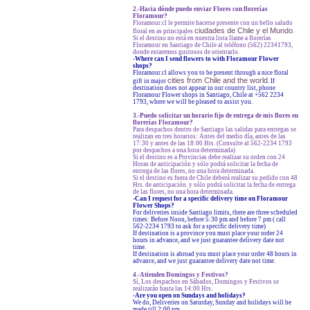
2.-Hacia dónde puedo enviar Flores con florerías
Floramour?
Floramour.cl le permite hacerse presente con un bello saludo
ciudades de Chile y el Mundo
floral en as principales
.
Si el destino no está en nuestra lista llame a florerías
Floramour en Santiago de Chile al teléfono (562) 22341793,
donde estaremos gustosos de orientarlo.
-
Where can I send flowers to with Floramour Flower
shops?
Floramour.cl allows you to be present through a nice floral
cities from Chile and the world
gift in major
. If
destination does not appear in our country list, phone
Floramour Flower shops in Santiago, Chile at +562 2234
1793, where we will be pleased to assist you.
3.-Puedo solicitar un horario fijo de entrega de mis flores en
florerías Floramour?
Para despachos dentro de Santiago las salidas para entregas se
realizan en tres horarios: Antes del medio día, antes de las
17:30 y antes de las 18:00 Hrs. (Consulte al 562-2234 1793
por despachos a una hora determinada)
Si el destino es a Provincias debe realizar su orden con 24
Horas de anticipación y sólo podrá solicitar la fecha de
entrega de las flores, no una hora determinada.
Si el destino es fuera de Chile deberá realizar su pedido con 48
Hrs. de anticipación. y sólo podrá solicitar la fecha de entrega
de las flores, no una hora determinada.
-Can I request for a specific delivery time on Floramour
Flower Shops?
For deliveries inside Santiago limits, there are three scheduled
times: Before Noon, before 5:30 pm and before 7 pm ( call
562-2234 1793 to ask for a specific delivery time)
If destination is a province you must place your order 24
hours in advance, and we just guarantee delivery date not
time.
If destination is abroad you must place your order 48 hours in
advance, and we just guarantee delivery date not time.
4.-Atienden Domingos y Festivos?
Sí, Los despachos en Sábados, Domingos y Festivos se
realizarán hasta las 14:00 Hrs.
-Are you open on Sundays and holidays?
We do, Deliveries on Saturday, Sunday and holidays will be
made till 2:00 pm.