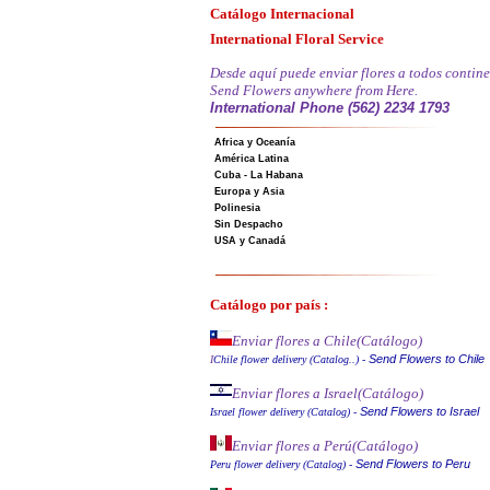
Catálogo Internacional
International Floral Service
Desde aquí puede enviar flores a todos contine
Send Flowers anywhere from Here.
International Phone (562) 2234 1793
Africa y Oceanía
América Latina
Cuba - La Habana
Europa y Asia
Polinesia
Sin Despacho
USA y Canadá
Catálogo por país :
Enviar flores a Chile
(Catálogo)
Send Flowers to Chile
I
Chile flower delivery (Catalog..)
-
Enviar flores a Israel
(Catálogo)
Send Flowers to Israel
Israel flower delivery (Catalog)
-
Enviar flores a Perú
(Catálogo)
Send Flowers to Peru
Peru flower delivery (Catalo
g
)
-