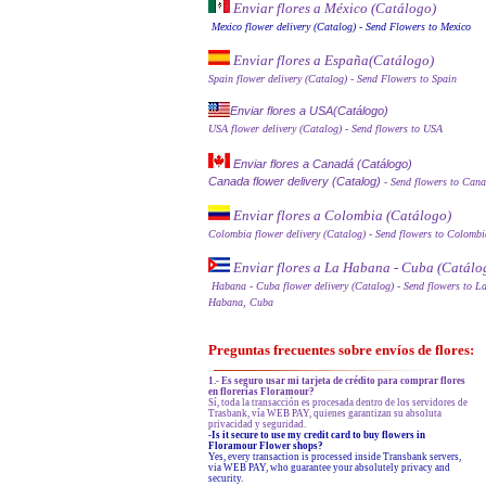
Enviar flores a México (Catálog
o)
Mexico flower delivery (Catalog)
- Send Flowers to Mexico
Enviar flores a España
(Catálogo)
Spain flower delivery (Catalog)
- Send Flowers to Spain
Enviar flores a USA(Catálogo)
USA flower delivery (Catalog)
- Send flowers to USA
Enviar flores a Canadá (Catálogo)
Canada flower delivery (Catalog)
- Send flowers to Can
Enviar flores a Colombia (Catálogo)
Colombia flower delivery (Catalog)
- Send flowers to Colombi
Enviar flores a La Habana - Cuba (Catálo
Habana - Cuba flower delivery (Catalog)
- Send flowers to L
Habana, Cuba
Preguntas frecuentes sobre envíos de flores:
1.- Es seguro usar mi tarjeta de crédito para comprar flores
en florerías Floramour?
Sí, toda la transacción es procesada dentro de los servidores de
Trasbank, vía WEB PAY, quienes garantizan su absoluta
privacidad y seguridad.
-Is it secure to use my credit card to buy flowers in
Floramour Flower shops?
Yes, every transaction is processed inside Transbank servers,
via WEB PAY, who guarantee your absolutely privacy and
security.