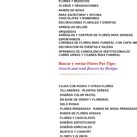
FLORES Y NEGOCIOS
15 AÑOS Y GRADUACIONES
RAMOS DE NOVIA
PARA ESCRITORIO Y OFICINA
CHOCOLATES Y BOMBONES
DECORACIONES FLORALES Y EVENTOS
ARREGLOS DELUXE
ORQUIDEAS
ARREGLOS Y CENTROS DE FLORES PARA NAVIDAD
ESPONTANEOS
CORONAS DE FLORES PARA FUNERAL CON CINTA IM
DECORACION DE EVENTOS E IGLESIA
OFRENDAS DE CONDOLENCIA INSTITUCIONALES
CUBRE URNAS Y COJINES PARA FUNERAL
Buscar y enviar Flores Por Tipo:
Search and send flowers by Design:
CAJAS CON ROSAS Y OTRAS FLORES
TILLANDSIAS - PLANTAS AEREAS
DISEÑOS COLOR PASTEL
EN BASE DE VIDRIO Y FLOREROS
SOLO ROSAS
FLORES PRENSADAS - RAMOS DE NOVIA PRENSADO
RAMOS DE FLORES ATADAS
FLORES Y CHOCOLATES
DISEÑOS SOFISTICADOS
DISEÑOS ESPECIALES
RUSTICO Y COUNTRY
FLORES Y GLOBOS