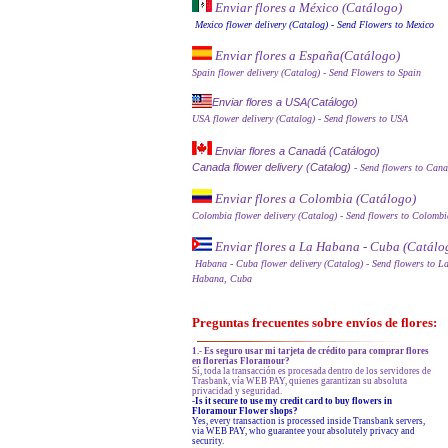
Enviar flores a México (Catálog
o)
Mexico flower delivery (Catalog)
- Send Flowers to Mexico
Enviar flores a España
(Catálogo)
Spain flower delivery (Catalog)
- Send Flowers to Spain
Enviar flores a USA(Catálogo)
USA flower delivery (Catalog)
- Send flowers to USA
Enviar flores a Canadá (Catálogo)
Canada flower delivery (Catalog)
- Send flowers to Can
Enviar flores a Colombia (Catálogo)
Colombia flower delivery (Catalog)
- Send flowers to Colombi
Enviar flores a La Habana - Cuba (Catálo
Habana - Cuba flower delivery (Catalog)
- Send flowers to L
Habana, Cuba
Preguntas frecuentes sobre envíos de flores:
1.- Es seguro usar mi tarjeta de crédito para comprar flores
en florerías Floramour?
Sí, toda la transacción es procesada dentro de los servidores de
Trasbank, vía WEB PAY, quienes garantizan su absoluta
privacidad y seguridad.
-Is it secure to use my credit card to buy flowers in
Floramour Flower shops?
Yes, every transaction is processed inside Transbank servers,
via WEB PAY, who guarantee your absolutely privacy and
security.