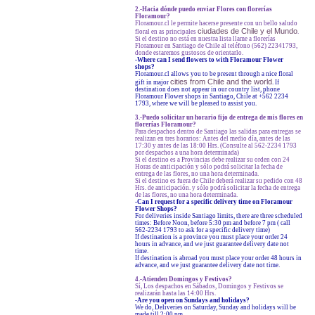
2.-Hacia dónde puedo enviar Flores con florerías
Floramour?
Floramour.cl le permite hacerse presente con un bello saludo
ciudades de Chile y el Mundo
floral en as principales
.
Si el destino no está en nuestra lista llame a florerías
Floramour en Santiago de Chile al teléfono (562) 22341793,
donde estaremos gustosos de orientarlo.
-
Where can I send flowers to with Floramour Flower
shops?
Floramour.cl allows you to be present through a nice floral
cities from Chile and the world
gift in major
. If
destination does not appear in our country list, phone
Floramour Flower shops in Santiago, Chile at +562 2234
1793, where we will be pleased to assist you.
3.-Puedo solicitar un horario fijo de entrega de mis flores en
florerías Floramour?
Para despachos dentro de Santiago las salidas para entregas se
realizan en tres horarios: Antes del medio día, antes de las
17:30 y antes de las 18:00 Hrs. (Consulte al 562-2234 1793
por despachos a una hora determinada)
Si el destino es a Provincias debe realizar su orden con 24
Horas de anticipación y sólo podrá solicitar la fecha de
entrega de las flores, no una hora determinada.
Si el destino es fuera de Chile deberá realizar su pedido con 48
Hrs. de anticipación. y sólo podrá solicitar la fecha de entrega
de las flores, no una hora determinada.
-Can I request for a specific delivery time on Floramour
Flower Shops?
For deliveries inside Santiago limits, there are three scheduled
times: Before Noon, before 5:30 pm and before 7 pm ( call
562-2234 1793 to ask for a specific delivery time)
If destination is a province you must place your order 24
hours in advance, and we just guarantee delivery date not
time.
If destination is abroad you must place your order 48 hours in
advance, and we just guarantee delivery date not time.
4.-Atienden Domingos y Festivos?
Sí, Los despachos en Sábados, Domingos y Festivos se
realizarán hasta las 14:00 Hrs.
-Are you open on Sundays and holidays?
We do, Deliveries on Saturday, Sunday and holidays will be
made till 2:00 pm.