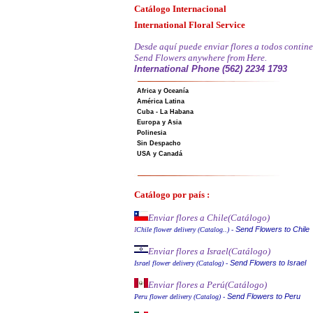
Catálogo Internacional
International Floral Service
Desde aquí puede enviar flores a todos contine
Send Flowers anywhere from Here.
International Phone (562) 2234 1793
Africa y Oceanía
América Latina
Cuba - La Habana
Europa y Asia
Polinesia
Sin Despacho
USA y Canadá
Catálogo por país :
Enviar flores a Chile
(Catálogo)
Send Flowers to Chile
I
Chile flower delivery (Catalog..)
-
Enviar flores a Israel
(Catálogo)
Send Flowers to Israel
Israel flower delivery (Catalog)
-
Enviar flores a Perú
(Catálogo)
Send Flowers to Peru
Peru flower delivery (Catalo
g
)
-