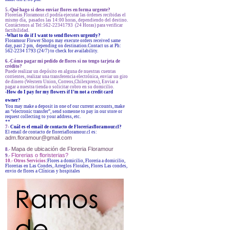
5.-Qué hago si deso enviar flores en forma urgente?
Florerías Floramour.cl podría ejecutar las órdenes recibidas el
mismo día, pasados las 14:00 horas, dependiendo del destino.
Contáctenos al Tel:562-22341793 (24 Horas) para verificar
factibilidad.
-What to do if I want to send flowers urgently?
Floramour Flower Shops may execute orders received same
day, past 2 pm, depending on destination.Contact us at Ph:
562-2234 1793 (24/7) to check for availability.
6.-Cómo pagar mi pedido de flores si no tengo tarjeta de
crédito?
Puede realizar un depósito en alguna de nuestras cuentas
corrientes, realizar una transferencia electrónica, enviar un giro
de dinero (Western Union, Correos,Chilexpress), Enviar a
pagar a nuestra tienda o solicitar cobro en su domicilio.
-How do I pay for my flowers if I’m not a credit card
owner?
You may make a deposit in one of our current accounts, make
an “electronic transfer”, send someone to pay in our store or
request collecting to your address, etc.
**
7-
Cuál es el email de contacto de Floreriasfloramour.cl?
El email de contacto de floreriafloramour.cl es:
adm.floramour@gmail.com
Mapa de ubicación de Floreria Floramour
8.-
Florerias o floristerias?
9.-
10.- Otros Servicios:
Flores a domicilio, Floreria a domicilio,
Florerias en Las Condes, Arreglos Florales, Flores Las condes,
envio de flores a Clínicas y hospitales