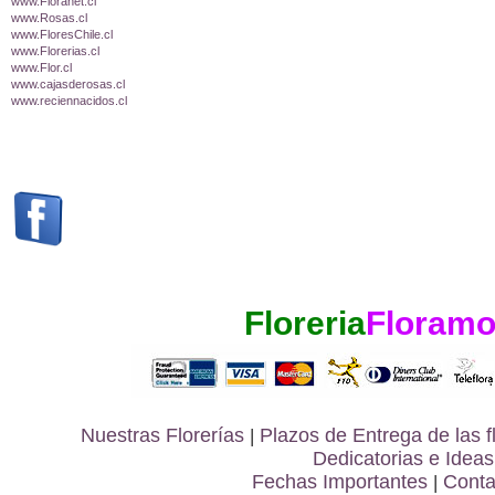
www.Floranet.cl
www.Rosas.cl
www.FloresChile.cl
www.Florerias.cl
www.Flor.cl
www.cajasderosas.cl
www.reciennacidos.cl
Floreria
Floramo
Nuestras Florerías
|
Plazos de Entrega de las
f
Dedicatorias e Ideas
Fechas Importantes
|
Conta