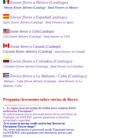
Enviar flores a México (Catálog
o)
Mexico flower delivery (Catalog)
- Send Flowers to Mexico
Enviar flores a España
(Catálogo)
Spain flower delivery (Catalog)
- Send Flowers to Spain
Enviar flores a USA(Catálogo)
USA flower delivery (Catalog)
- Send flowers to USA
Enviar flores a Canadá (Catálogo)
Canada flower delivery (Catalog)
- Send flowers to Canada
Enviar flores a Colombia (Catálogo)
Colombia flower delivery (Catalog)
- Send flowers to Colombia
Enviar flores a La Habana - Cuba (Catálogo)
Habana - Cuba flower delivery (Catalog)
- Send flowers to La
Habana, Cuba
Preguntas frecuentes sobre envíos de flores:
1.- Es seguro usar mi tarjeta de crédito para comprar flores
en florerías Floramour?
Sí, toda la transacción es procesada dentro de los servidores de
Trasbank, vía WEB PAY, quienes garantizan su absoluta
privacidad y seguridad.
-Is it secure to use my credit card to buy flowers in
Floramour Flower shops?
Yes, every transaction is processed inside Transbank servers,
via WEB PAY, who guarantee your absolutely privacy and
security.