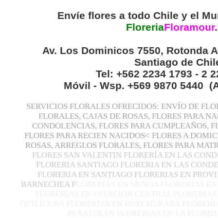
Envíe flores a todo Chile y el Mu
Floreria
Floramour
.
Av. Los Dominicos 7550, Rotonda A
Santiago de Chil
Tel: +562 2234 1793 - 2 
Móvil - Wsp. +569 9870 5440 (
SERVICIOS FLORALES OFRECIDOS: ENVÍO DE FLO
FLORALES, CAJAS DE ROSAS, FLORES PARA N
CONDOLENCIAS, FLORES PARA CUMPLEAÑOS, F
FLORES PARA RECIEN NACIDOS< FLORES A DOMIC
ROSAS, ARREGLOS FLORALES, FLORES PARA MA
FLORES SAN VALENTIN FLORERÍA EN LAS COND
FLORERIA SANTIAGO FLORERIA EN LAS CONDE
FLORERIA EN SANTIAGO FLORERIAS EN PROVI
BARNECHEA F
LORERIAS EN NUNOA FLORERIAS EN
FLORERIAS EN ESTACION CENTRAL FLORERIAS
QUILICURA FLORERIAS EN HUECHURABA FLORERIA
PEÑALOLÉN FLORERIAS EN LA FLORID