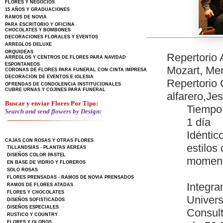
FLORES Y NEGOCIOS
15 AÑOS Y GRADUACIONES
RAMOS DE NOVIA
PARA ESCRITORIO Y OFICINA
CHOCOLATES Y BOMBONES
DECORACIONES FLORALES Y EVENTOS
ARREGLOS DELUXE
ORQUIDEAS
Repertorio 
ARREGLOS Y CENTROS DE FLORES PARA NAVIDAD
ESPONTANEOS
Mozart, Men
CORONAS DE FLORES PARA FUNERAL CON CINTA IMPRESA
DECORACION DE EVENTOS E IGLESIA
Repertorio 
OFRENDAS DE CONDOLENCIA INSTITUCIONALES
CUBRE URNAS Y COJINES PARA FUNERAL
alfarero,Je
Buscar y enviar Flores Por Tipo:
Tiempo 
Search and send flowers by Design:
1 día
Idéntic
CAJAS CON ROSAS Y OTRAS FLORES
estilos
TILLANDSIAS - PLANTAS AEREAS
DISEÑOS COLOR PASTEL
moment
EN BASE DE VIDRIO Y FLOREROS
SOLO ROSAS
FLORES PRENSADAS - RAMOS DE NOVIA PRENSADOS
Integra
RAMOS DE FLORES ATADAS
FLORES Y CHOCOLATES
Univers
DISEÑOS SOFISTICADOS
DISEÑOS ESPECIALES
Consult
RUSTICO Y COUNTRY
FLORES Y GLOBOS