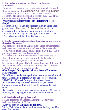
2.-Hacia dónde puedo enviar Flores con florerías
Floramour?
Floramour.cl le permite hacerse presente con un bello saludo
ciudades de Chile y el Mundo
floral en as principales
.
Si el destino no está en nuestra lista llame a florerías
Floramour en Santiago de Chile al teléfono (562) 22341793,
donde estaremos gustosos de orientarlo.
-
Where can I send flowers to with Floramour Flower
shops?
Floramour.cl allows you to be present through a nice floral
cities from Chile and the world
gift in major
. If
destination does not appear in our country list, phone
Floramour Flower shops in Santiago, Chile at +562 2234
1793, where we will be pleased to assist you.
3.-Puedo solicitar un horario fijo de entrega de mis flores en
florerías Floramour?
Para despachos dentro de Santiago las salidas para entregas se
realizan en tres horarios: Antes del medio día, antes de las
17:30 y antes de las 18:00 Hrs. (Consulte al 562-2234 1793
por despachos a una hora determinada)
Si el destino es a Provincias debe realizar su orden con 24
Horas de anticipación y sólo podrá solicitar la fecha de
entrega de las flores, no una hora determinada.
Si el destino es fuera de Chile deberá realizar su pedido con 48
Hrs. de anticipación. y sólo podrá solicitar la fecha de entrega
de las flores, no una hora determinada.
-Can I request for a specific delivery time on Floramour
Flower Shops?
For deliveries inside Santiago limits, there are three scheduled
times: Before Noon, before 5:30 pm and before 7 pm ( call
562-2234 1793 to ask for a specific delivery time)
If destination is a province you must place your order 24
hours in advance, and we just guarantee delivery date not
time.
If destination is abroad you must place your order 48 hours in
advance, and we just guarantee delivery date not time.
4.-Atienden Domingos y Festivos?
Sí, Los despachos en Sábados, Domingos y Festivos se
realizarán hasta las 14:00 Hrs.
-Are you open on Sundays and holidays?
We do, Deliveries on Saturday, Sunday and holidays will be
made till 2:00 pm.